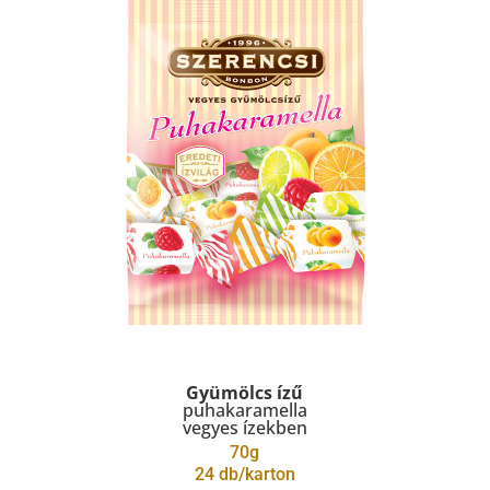
Gyümölcs ízű
puhakaramella
vegyes ízekben
70g
24 db/karton