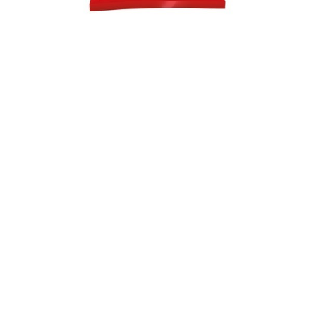
Mogyorós drazsé
ét- és tejcsokoládéval bevont
pörkölt törökmogyoró
80g
20 db/karton