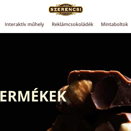
Interaktív műhely
Reklámcsokoládék
Mintaboltok
ERMÉKEK