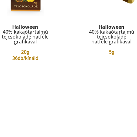
Halloween
Halloween
40% kakaótartalmú
40% kakaótartalmú
tejcsokoládé hatféle
tejcsokoládé
grafikával
hatféle grafikával
20g
5g
36db/kínáló
Cégünkről
Termékek
Interaktív műhely