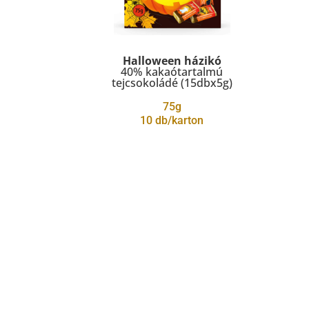
Halloween házikó
40% kakaótartalmú
tejcsokoládé (15dbx5g)
75g
10 db/karton