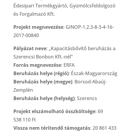
Édesipari Termékgyártó, Gyümölcsfeldolgozó
és Forgalmazó Kft.
Projekt megnevezése
: GINOP-1.2.3-8-3-4-16-
2017-00840
Pályázat neve
: „Kapacitásbővítő beruházás a
Szerencsi Bonbon Kft.-nél”
Forrás megnevezése
: ERFA
Beruházás helye (régió)
: Észak-Magyarország
Beruházás helye (megye)
: Borsod-Abaúj-
Zemplén
Beruházás helye (helység)
: Szerencs
Projekt elszámolható összköltsége
: 69
538 110 Ft
Vissza nem térítendő támogatás
: 20 861 433