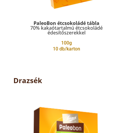
PaleoBon étcsokoládé tábla
70% kakaótartalmú étcsokoládé
édesítőszerekkel
100g
10 db/karton
Drazsék