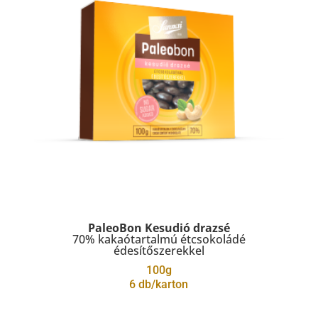
PaleoBon Kesudió drazsé
70% kakaótartalmú étcsokoládé
édesítőszerekkel
100g
6 db/karton