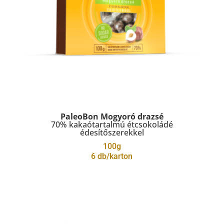
PaleoBon Mogyoró drazsé
70% kakaótartalmú étcsokoládé
édesítőszerekkel
100g
6 db/karton