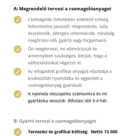
A: Megrendelő tervezi a csomagolóanyagot

Csomagolás hátoldalán kötelező szöveg
feltüntetése javasolt: megnevezés, súly,
összetevők, allergén információk, minőség
megőrzési idő, gyártó vagy forgalmazó.

Ön megtervezi, mi ellenőrizzük és
amennyiben szükséges, kérjük, hogy a
változtatásokat végezze el.

Az elfogadott grafikai anyagot eljuttatja a
kiválasztott nyomdába és egyezteti a
csomagolóanyag gyártását.

A nyomda visszajelez számunkra és mi
gyártásba vesszük. Átfutási idő 3-4 hét.
B: Gyártó tervezi a csomagolóanyagot

Tervezési és grafikai költség: Nettó 13 000