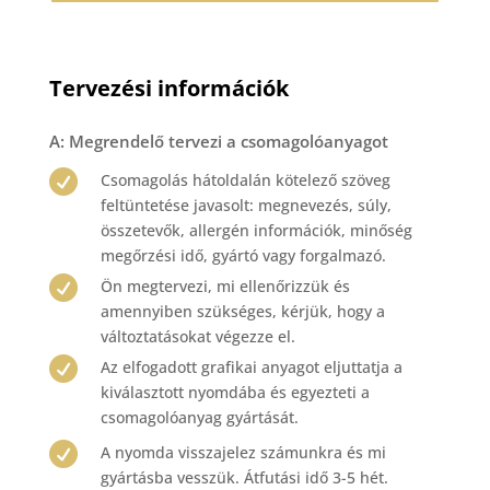
Tervezési információk
A: Megrendelő tervezi a csomagolóanyagot

Csomagolás hátoldalán kötelező szöveg
feltüntetése javasolt: megnevezés, súly,
összetevők, allergén információk, minőség
megőrzési idő, gyártó vagy forgalmazó.

Ön megtervezi, mi ellenőrizzük és
amennyiben szükséges, kérjük, hogy a
változtatásokat végezze el.

Az elfogadott grafikai anyagot eljuttatja a
kiválasztott nyomdába és egyezteti a
csomagolóanyag gyártását.

A nyomda visszajelez számunkra és mi
gyártásba vesszük. Átfutási idő 3-5 hét.