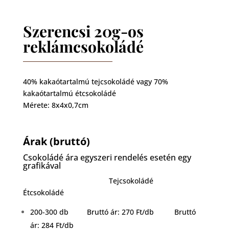
Szerencsi 20g-os
reklámcsokoládé
40% kakaótartalmú tejcsokoládé vagy 70%
kakaótartalmú étcsokoládé
Mérete: 8x4x0,7cm
Árak (bruttó)
Csokoládé ára egyszeri rendelés esetén egy
grafikával
Tejcsokoládé
Étcsokoládé
200-300 db Bruttó ár: 270 Ft/db Bruttó
ár: 284 Ft/db