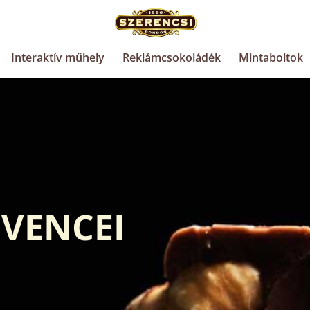
Interaktív műhely
Reklámcsokoládék
Mintaboltok
DVENCEI