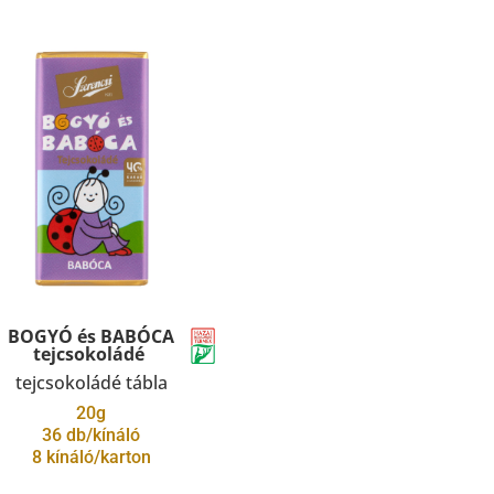
BOGYÓ és BAB
ÓCA
tejcsokoládé
tejcsokoládé tábla
20g
36 db/kínáló
8 kínáló/karton