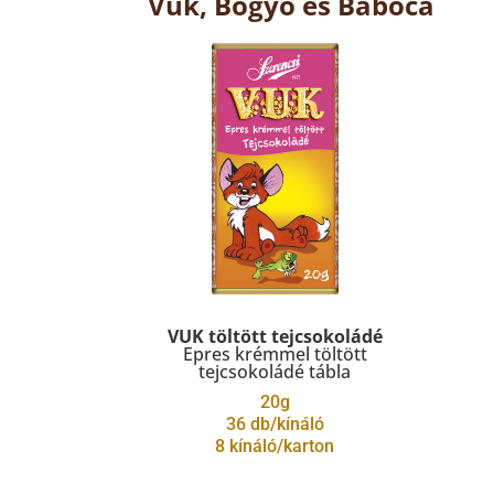
Vuk, Bogyó és Babóca
VUK töltött tejcsokoládé
Epres krémmel töltött
tejcsokoládé tábla
20g
36 db/kínáló
8 kínáló/karton