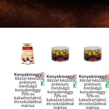
Konyakmeggy
Konyakmeggy
Konyakmeggy
Kézzel készült
Kézzel készült
Kézzel készült
prémium
prémium
prémium
minőségű
minőségű
minőségű
konyakmeggy
konyakmeggy
konyakmeggy
70%-os
70%-os
70%-os
kakaótartalmú
kakaótartalmú
kakaótartalmú
étcsokoládéval
étcsokoládéval
étcsokoládéval
mártva
mártva
mártva