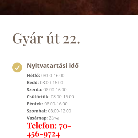
Gyár út 22.
Nyitvatartási idő

Hétfő:
08:00-16:00
Kedd:
08:00-16:00
Szerda:
08:00-16:00
Csütörtök:
08:00-16:00
Péntek:
08:00-16:00
Szombat:
08:00-12:00
Vasárnap:
Zárva
Telefon: 70-
456-9724