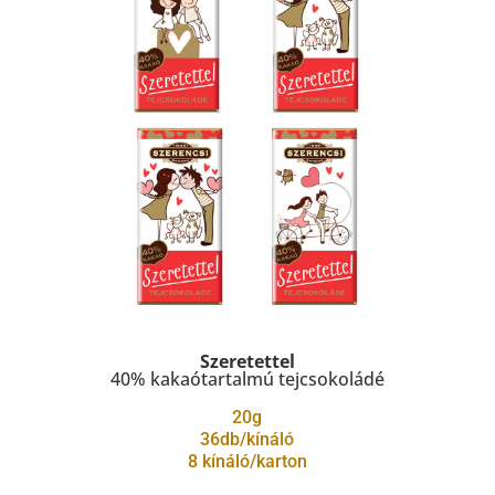
Szeretettel
40% kakaótartalmú tejcsokoládé
20g
36db/kínáló
8 kínáló/karton