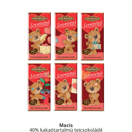
Macis
40% kakaótartalmú tejcsokoládé