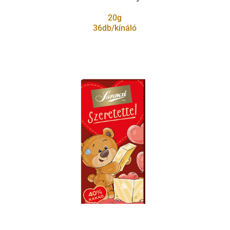
20g
36db/kínáló